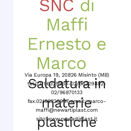
SNC
di
Maffi
Ernesto e
Marco
Via Europa 19, 20826 Misinto (MB)
Saldatura in
tel.02/96329933-02/96329882-
02/96870133
materie
fax.02/96328987 email: marco-
maffi@newartiplast.com
plastiche
sito:
www.newartiplast.it